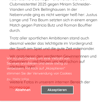
Clubmeistertitel 2025 gegen Miriam Schneider-
Vianden und Dirk Bellinghausen. In der
Nebenrunde ging es nicht weniger heiß her: Justus
Lange und Tina Baum setzten sich in einem engen
Match gegen Patricia Butz und Roman Bouffier
durch.
Trotz aller sportlichen Ambitionen stand auch
diesmal wieder das Wichtigste im Vordergrund:
der Spaß am Spiel und die gute Zeit miteinander.
Wir gratulieren den verdienten Gewinnerinnen und
Wir nutzen Cookies, um eine Vielzahl von
Gewinnern – und freuen uns jetzt schon auf
Services anzubieten und diese stetig zu
nächstes Jahr!
verbessern. Mit Klick auf „Akzeptieren“
stimmen Sie der Verwendung von Cookies
zu.
Mehr Infos
Weitere Fotos in unserem internen Bereich der
Homepage
Ablehnen
Akzeptieren