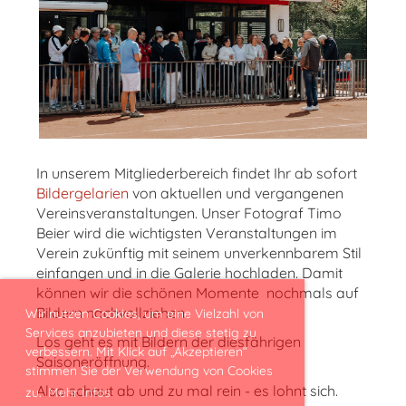
In unserem Mitgliederbereich findet Ihr ab sofort
Bildergelarien
von aktuellen und vergangenen
Vereinsveranstaltungen. Unser Fotograf Timo
Beier wird die wichtigsten Veranstaltungen im
Verein zukünftig mit seinem unverkennbarem Stil
einfangen und in die Galerie hochladen. Damit
können wir die schönen Momente nochmals auf
Bildern nachvollziehen.
Wir nutzen Cookies, um eine Vielzahl von
Services anzubieten und diese stetig zu
Los geht es mit Bildern der diesfährigen
verbessern. Mit Klick auf „Akzeptieren“
Saisoneröffnung.
stimmen Sie der Verwendung von Cookies
Also schaut ab und zu mal rein - es lohnt sich.
zu.
Mehr Infos