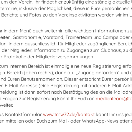
um den Verein. Ihr findet hier zukünftig eine ständig aktuelle 
termine, inklusive der Möglichkeit, diese in Eure persönlichen
 Berichte und Fotos zu den Vereinsaktivitäten werden wir im 
Ihr in dem Menü auch weiterhin alle wichtigen Informationen z
eiten, Gastronomie, Vorstand, Trainerteam und Camps oder 
n. In dem ausschliesslich für Mitglieder zugänglichen Bereich 
 der Mitglieder, Information zu Zugängen zum Clubhaus, zu d
r Protokolle der Mitgliederversammlungen.
m internen Bereich ist einmalig eine neue Registrierung erfor
in-Bereich (oben rechts), dann auf „Zugang anfordern“ und 
und Euren Benutzernamen an. Dieser entspricht Eurer persönl
en E-Mail-Adresse (eine Registrierung mit anderen E-Mail-Adre
meldung ist dann sofort nach Bestätigung des an die Mailad
i Fragen zur Registrierung könnt Ihr Euch an
medienteam@tc
weiter.
das Kontaktformular
www.tcrw72.de/kontakt
könnt Ihr uns jed
n mitteilen oder Euch zum Mail- oder WhatsApp-Newsletter 