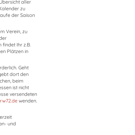
Übersicht aller
 Kalender zu
Laufe der Saison
um Verein, zu
der
findet Ihr z.B.
en Plätzen in
derlich. Geht
gebt dort den
ichen, beim
ssen ist nicht
resse versendeten
rw72.de
wenden.
erzeit
an- und