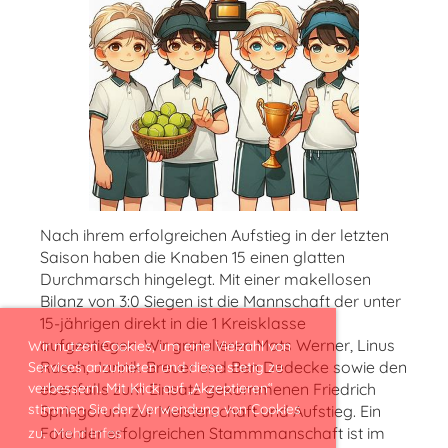
Nach ihrem erfolgreichen Aufstieg in der letzten
Saison haben die Knaben 15 einen glatten
Durchmarsch hingelegt. Mit einer makellosen
Bilanz von 3:0 Siegen ist die Mannschaft der unter
15-jährigen direkt in die 1 Kreisklasse
aufgestiegen. Wir gratulieren Mats Werner, Linus
Wir nutzen Cookies, um eine Vielzahl von
Rasch, Jannik Breuer und Ben Dedecke sowie den
Services anzubieten und diese stetig zu
verbessern. Mit Klick auf „Akzeptieren“
ebenfalls zum Einsatz gekommenen Friedrich
stimmen Sie der Verwendung von Cookies
Springorum zur Meisterschaft und Aufstieg. Ein
Foto der erfolgreichen Stammmanschaft ist im
zu.
Mehr Infos