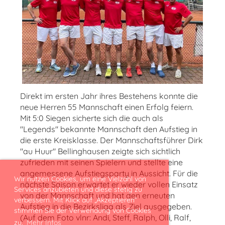
Direkt im ersten Jahr ihres Bestehens konnte die
neue Herren 55 Mannschaft einen Erfolg feiern.
Mit 5:0 Siegen sicherte sich die auch als
"Legends" bekannte Mannschaft den Aufstieg in
die erste Kreisklasse. Der Mannschaftsführer Dirk
"au Huur" Bellinghausen zeigte sich sichtlich
zufrieden mit seinen Spielern und stellte eine
angemessene Aufstiegsparty in Aussicht. Für die
Wir nutzen Cookies, um eine Vielzahl von
nächste Saison erwartet er wieder vollen Einsatz
Services anzubieten und diese stetig zu
von der Mannschaft und hat den erneuten
verbessern. Mit Klick auf „Akzeptieren“
Aufstieg in die Bezirksliga als Ziel ausgegeben.
stimmen Sie der Verwendung von Cookies
(Auf dem Foto vlnr: Andi, Steff, Ralph, Olli, Ralf,
zu.
Mehr Infos