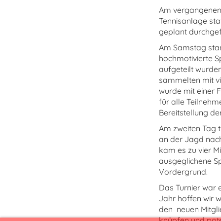
Am vergangenen P
Tennisanlage sta
geplant durchgef
Am Samstag stan
hochmotivierte Sp
aufgeteilt wurde
sammelten mit vi
wurde mit einer 
für alle Teilneh
Bereitstellung de
Am zweiten Tag 
an der Jagd nach
kam es zu vier Mi
ausgeglichene Sp
Vordergrund.
Das Turnier war e
Jahr hoffen wir 
den neuen Mitglie
knüpfen und pote