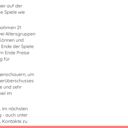
ier auf der
e Spiele wie
 nahmen 21
zwei Altersgruppen
 Können und
 Ende der Spiele
am Ende Preise
g für
egenschauern, um
nnerüberschusses
re und sehr
iel im
n. Im nächsten
 - auch unter
t, Kontakte zu