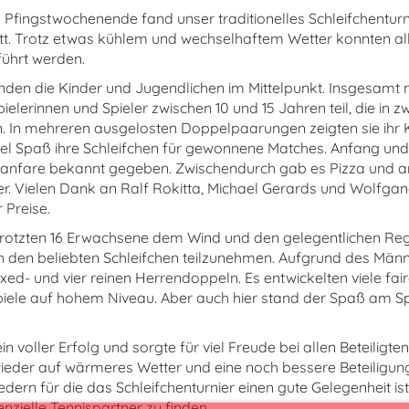
fingstwochenende fand unser traditionelles Schleifchenturn
tt. Trotz etwas kühlem und wechselhaftem Wetter konnten all
ührt werden.
den die Kinder und Jugendlichen im Mittelpunkt. Insgesamt
ielerinnen und Spieler zwischen 10 und 15 Jahren teil, die in 
n. In mehreren ausgelosten Doppelpaarungen zeigten sie ihr
el Spaß ihre Schleifchen für gewonnene Matches. Anfang und
Fanfare bekannt gegeben. Zwischendurch gab es Pizza und 
mer. Vielen Dank an Ralf Rokitta, Michael Gerards und Wolfgan
r Preise.
trotzten 16 Erwachsene dem Wind und den gelegentlichen R
 den beliebten Schleifchen teilzunehmen. Aufgrund des Mä
xed- und vier reinen Herrendoppeln. Es entwickelten viele fai
iele auf hohem Niveau. Aber auch hier stand der Spaß am Sp
in voller Erfolg und sorgte für viel Freude bei allen Beteiligte
wieder auf wärmeres Wetter und eine noch bessere Beteiligung
dern für die das Schleifchenturnier einen gute Gelegenheit is
nzielle Tennispartner zu finden.