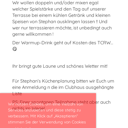
Wir wollen doppeln und/oder mixen egal
welcher Spielstärke und den Tag auf unserer
Terrasse bei einem kühlen Getränk und kleinen
Speisen von Stephan ausklingen lassen !! Und
wer nur terrassieren möchte, ist unbedingt auch
gerne willkommen !
Der Warmup-Drink geht auf Kosten des TCRW...
😋
Ihr bringt gute Laune und schönes Wetter mit!
Für Stephan‘s Küchenplanung bitten wir Euch um
eine Anmeldung n die im Clubhaus ausgehängte
Liste
PS: Einer spontanen Teilnahme steht aber auch
Wir nutzen Cookies, um eine Vielzahl von
nichts im Wege!
Services anzubieten und diese stetig zu
verbessern. Mit Klick auf „Akzeptieren“
stimmen Sie der Verwendung von Cookies