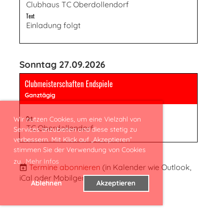
Clubhaus TC Oberdollendorf
Text
Einladung folgt
Sonntag 27.09.2026
Clubmeisterschaften Endspiele
Ganztägig
Wir nutzen Cookies, um eine Vielzahl von
Ort
TC Oberdollendorf
Services anzubieten und diese stetig zu
verbessern. Mit Klick auf „Akzeptieren“
stimmen Sie der Verwendung von Cookies
zu.
Mehr Infos
Termine abonnieren
(in Kalender wie Outlook,
iCal oder Mobilgeräte hinzufügen)
Ablehnen
Akzeptieren