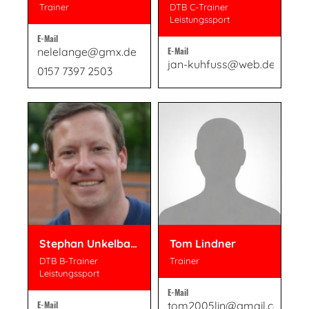
Trainer
DTB C-Trainer
Leistungssport
E-Mail
nelelange@gmx.de
E-Mail
jan-kuhfuss@web.de
0157 7397 2503
Stephan Unkelbach
Tom Lindner
DTB B-Trainer
Trainer
Leistungssport
E-Mail
E-Mail
tom2005lin@gmail.com