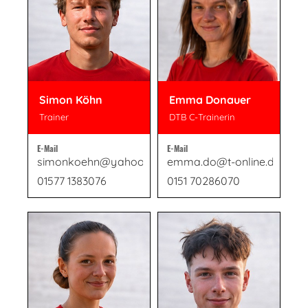
Simon Köhn
Emma Donauer
Trainer
DTB C-Trainerin
E-Mail
E-Mail
simonkoehn@yahoo.de
emma.do@t-online.de
01577 1383076
0151 70286070