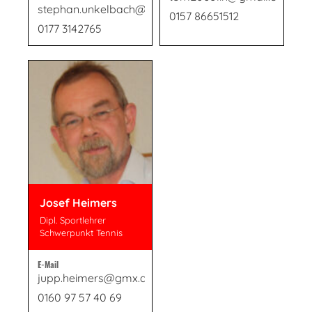
stephan.unkelbach@web.de
0157 86651512
0177 3142765
Josef Heimers
Dipl. Sportlehrer
Schwerpunkt Tennis
E-Mail
jupp.heimers@gmx.de
0160 97 57 40 69