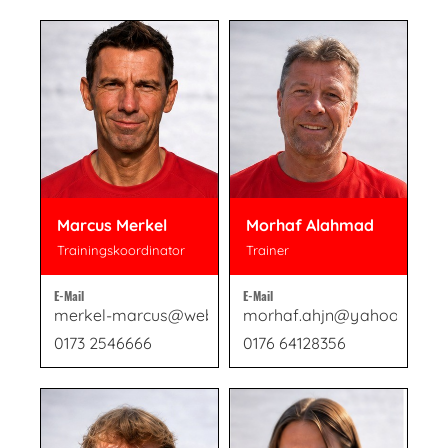
Marcus Merkel
Morhaf Alahmad
Trainingskoordinator
Trainer
E-Mail
E-Mail
merkel-marcus@web.de
morhaf.ahjn@yahoo.com
0173 2546666
0176 64128356