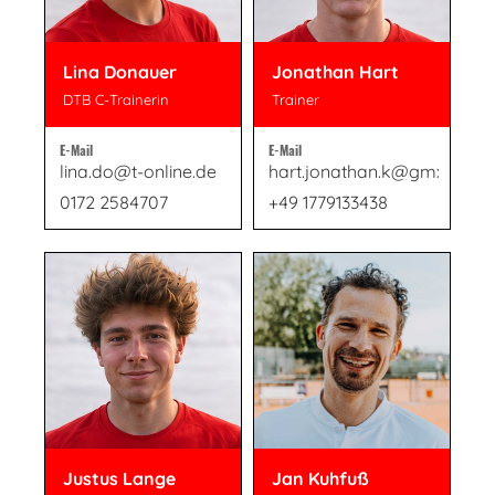
Lina Donauer
Jonathan Hart
DTB C-Trainerin
Trainer
E-Mail
E-Mail
lina.do@t-online.de
hart.jonathan.k@gmx.de
0172 2584707
+49 1779133438
Justus Lange
Jan Kuhfuß