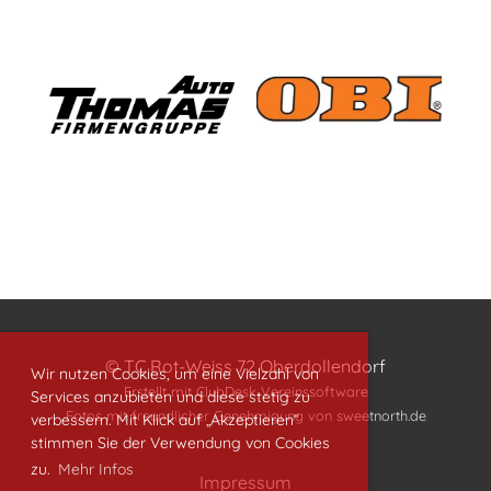
© TC Rot-Weiss 72 Oberdollendorf
Wir nutzen Cookies, um eine Vielzahl von
Erstellt mit ClubDesk Vereinssoftware
Services anzubieten und diese stetig zu
Fotos mit freundlicher Genehmigung von
sweetnorth.de
verbessern. Mit Klick auf „Akzeptieren“
stimmen Sie der Verwendung von Cookies
zu.
Mehr Infos
Impressum